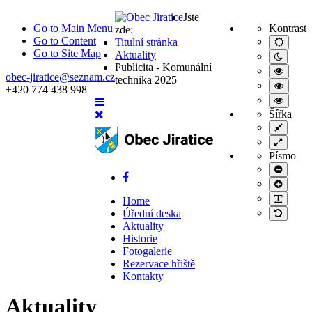
Jste
Go to Main Menu
Kontrast
zde:
Go to Content
Titulní stránka
Výchoz
nastav
Go to Site Map
Aktuality
Noční
Publicita - Komunální
režim
Vysoc
obec-jiratice@seznam.cz
technika 2025
kontras
Vysoc
+420 774 438 998
černobí
kontras
Vysoc
režim.
režim
kontras
Šířka
černá/
režim
Pevná
žlutá.
žlutá/
šířka
Široké
černá.
rozlože
Písmo
Menší
písmo
Větší
písmo
PLG_S
Home
Úřední deska
Výchoz
písmo
Aktuality
Historie
Fotogalerie
Rezervace hřiště
Kontakty
Aktuality