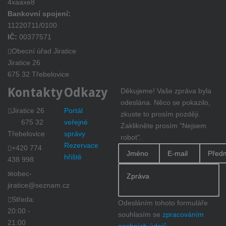
4xaaxe8
Bankovní spojení:
11220711/0100
IČ:
00377571
Obecní úřad Jiratice
Jiratice 26
675 32 Třebelovice
Kontakty
Odkazy
Děkujeme! Vaše zpráva byla
odeslána.
Něco se pokazilo,
Jiratice 26
Portál
zkuste to prosím později.
675 32
veřejné
Zaklikněte prosím "Nejsem
Třebelovice
správy
robot".
Rezervace
+420 774
hřiště
438 998
obec-
jiratice@seznam.cz
Středa:
Odesláním tohoto formuláře
20:00 -
souhlasím se
zpracováním
21:00
osobních údajů
.