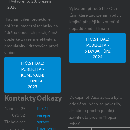
Vytvořeno: 28. březen
2026
Vytvoření přírodě blízkých
tůní, které zadržením vody v
Hlavním cílem projektu je
krajině přispějí ke zmírnění
pořízení moderní techniky na
dopadů změn klimatu.
údržbu obecních ploch, čímž
dojde ke zvýšení efektivity a
ČÍST DÁL:
PUBLICITA -
produktivity údržbových prací
STAVBA TŮNÍ
v obci.
2024
ČÍST DÁL:
PUBLICITA -
KOMUNÁLNÍ
TECHNIKA
2025
Kontakty
Odkazy
Děkujeme! Vaše zpráva byla
odeslána.
Něco se pokazilo,
Jiratice 26
Portál
zkuste to prosím později.
675 32
veřejné
Zaklikněte prosím "Nejsem
Třebelovice
správy
robot".
Rezervace
+420 774