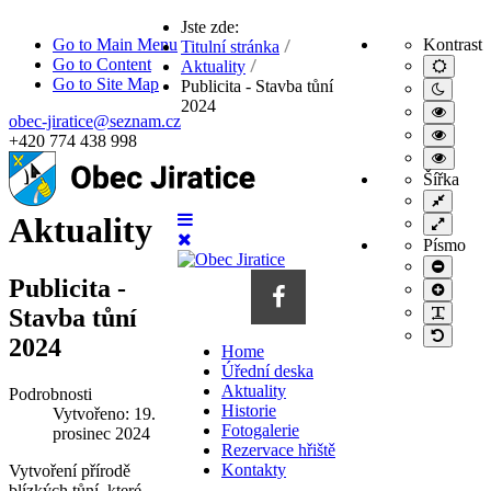
Jste zde:
Go to Main Menu
Kontrast
Titulní stránka
Go to Content
Aktuality
Výchoz
nastav
Go to Site Map
Publicita - Stavba tůní
Noční
2024
režim
Vysoc
obec-jiratice@seznam.cz
kontras
Vysoc
+420 774 438 998
černobí
kontras
Vysoc
režim.
režim
kontras
Šířka
černá/
režim
Pevná
žlutá.
žlutá/
šířka
Aktuality
Široké
černá.
rozlože
Písmo
Menší
písmo
Publicita -
Větší
písmo
PLG_S
Stavba tůní
Výchoz
2024
Home
písmo
Úřední deska
Aktuality
Podrobnosti
Historie
Vytvořeno: 19.
Fotogalerie
prosinec 2024
Rezervace hřiště
Kontakty
Vytvoření přírodě
blízkých tůní, které