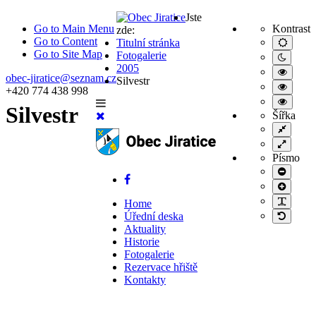
Jste
Go to Main Menu
Kontrast
zde:
Go to Content
Titulní stránka
Výchoz
nastav
Go to Site Map
Fotogalerie
Noční
2005
režim
Vysoc
obec-jiratice@seznam.cz
Silvestr
kontras
Vysoc
+420 774 438 998
černobí
kontras
Vysoc
režim.
režim
Silvestr
kontras
Šířka
černá/
režim
Pevná
žlutá.
žlutá/
šířka
Široké
černá.
rozlože
Písmo
Menší
písmo
Větší
písmo
PLG_S
Home
Úřední deska
Výchoz
písmo
Aktuality
Historie
Fotogalerie
Rezervace hřiště
Kontakty