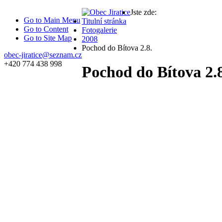
Jste zde:
Go to Main Menu
Titulní stránka
Go to Content
Fotogalerie
Go to Site Map
2008
Pochod do Bítova 2.8.
obec-jiratice@seznam.cz
+420 774 438 998
Pochod do Bítova 2.8