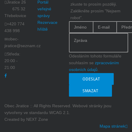
Jiratice 26
Portál
zkuste to prosím později.
675 32
veřejné
Zaklikněte prosím "Nejsem
Třebelovice
správy
robot".
Rezervace
+420 774
hřiště
438 998
obec-
jiratice@seznam.cz
Středa:
Odesláním tohoto formuláře
20:00 -
souhlasím se
zpracováním
21:00
osobních údajů
.
ODESLAT
SMAZAT
Obec Jiratice :: All Rights Reserved. Webové stránky jsou
vytvořeny ve standardu WCAG 2.1.
Created by NEXT Zone
Mapa stránek