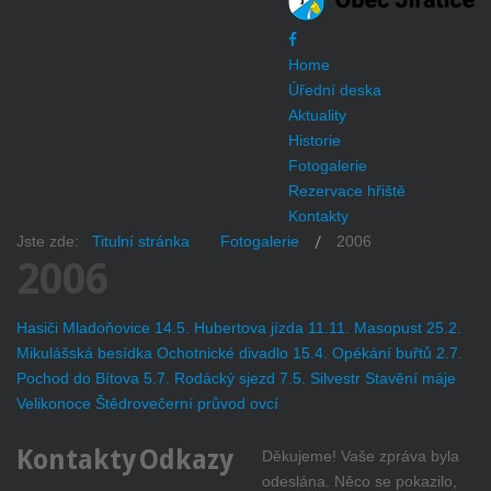
Home
Úřední deska
Aktuality
Historie
Fotogalerie
Rezervace hřiště
Kontakty
Jste zde:
Titulní stránka
Fotogalerie
2006
2006
Hasiči Mladoňovice 14.5.
Hubertova jízda 11.11.
Masopust 25.2.
Mikulášská besídka
Ochotnické divadlo 15.4.
Opékání buřtů 2.7.
Pochod do Bítova 5.7.
Rodácký sjezd 7.5.
Silvestr
Stavění máje
Velikonoce
Štědrovečerní průvod ovcí
Kontakty
Odkazy
Děkujeme! Vaše zpráva byla
odeslána.
Něco se pokazilo,