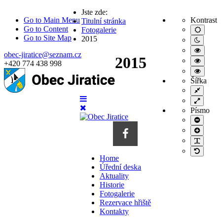
Jste zde:
Go to Main Menu
Kontrast
Titulní stránka
Go to Content
Fotogalerie
Výchoz
nastav
Go to Site Map
2015
Noční
režim
Vysoc
obec-jiratice@seznam.cz
kontras
2015
Vysoc
+420 774 438 998
černobí
kontras
Vysoc
režim.
režim
kontras
Šířka
černá/
režim
Pevná
žlutá.
žlutá/
šířka
Široké
černá.
rozlože
Písmo
Menší
písmo
Větší
písmo
PLG_S
Výchoz
Home
písmo
Úřední deska
Aktuality
Historie
Fotogalerie
Rezervace hřiště
Kontakty