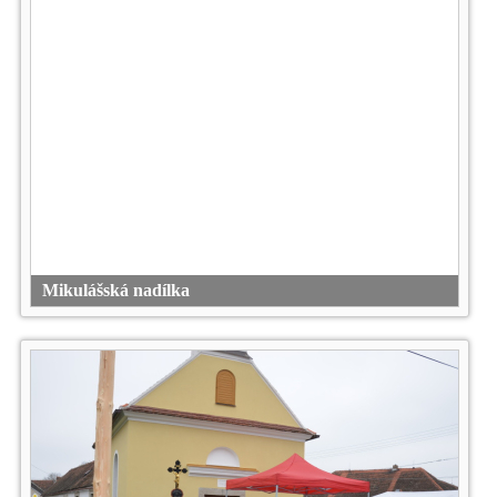
Mikulášská nadílka