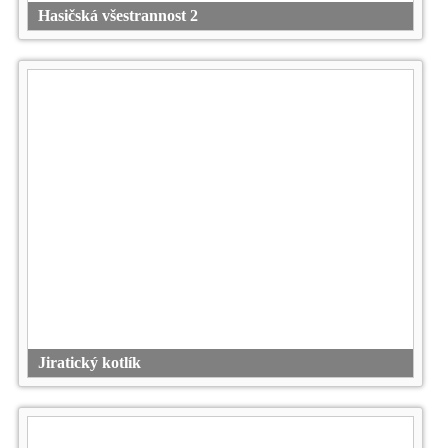
Hasičská všestrannost 2
Jiratický kotlík