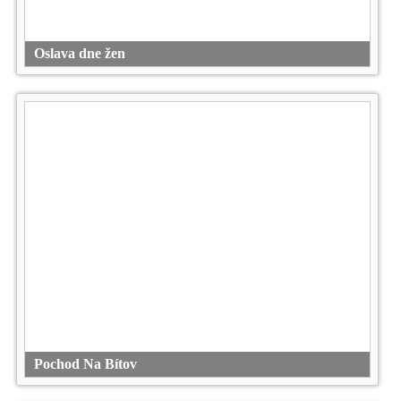
Oslava dne žen
Pochod Na Bítov