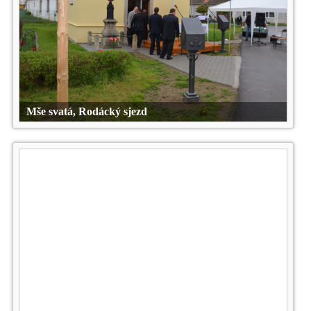
Mše svatá, Rodácký sjezd