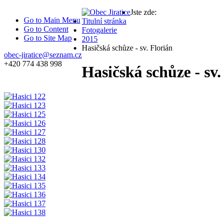
Jste zde:
Go to Main Menu
Titulní stránka
Go to Content
Fotogalerie
Go to Site Map
2015
Hasičská schůze - sv. Florián
obec-jiratice@seznam.cz
+420 774 438 998
Hasičská schůze - sv